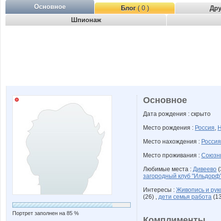
Основное
Блог
( 0 )
Др
Шпионаж
Основное
Дата рождения : скрыто
Место рождения :
Россия
,
Н
Место нахождения :
Россия
Место проживания :
Союзн
Любимые места :
Дивеево
(
загородный клуб "Ильдорф
Интересы :
Живопись и рук
(26) ,
дети семья работа
(13
Портрет заполнен на 85 %
Комплименты