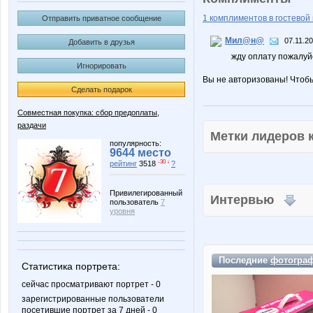
1 комплиментов в гостевой 
Отправить приватное сообщение
Мил@н@
07.11.20
Добавить в друзья
жду оплату пожалуй
Игнорировать
Вы не авторизованы! Чтоб
Сделать подарок
Совместная покупка: сбор предоплаты,
раздачи
Метки лидеров
популярность:
9644 место
-30 ↓
рейтинг
3518
?
Привилегированный
Интервью
пользователь
7
уровня
Последние
фотогра
Статистика портрета:
сейчас просматривают портрет - 0
зарегистрированные пользователи
посетившие портрет за 7 дней - 0